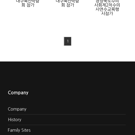
대구축산박람
대구축산박람
경상북도수의
회 참가
회 참가
사회제2차수의
사연수교육행
사참가
1
Company
Company
History
Family Sites